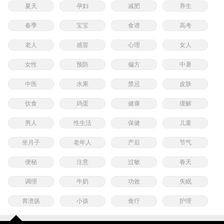
夏天
孕妇
减肥
养生
春季
宝宝
食谱
高考
老人
感冒
心理
女人
女性
预防
偏方
中暑
中医
水果
禁忌
皮肤
饮食
鸡蛋
健康
缓解
男人
性生活
保健
儿童
坐月子
老年人
产后
节气
便秘
注意
过敏
春天
调理
牛奶
功效
失眠
胃溃疡
小孩
食疗
护理