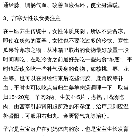
通经脉、调畅气血、改善血液循环，使全身温暖。
3、宫寒女性饮食要注意
在中医
养生
传统中，女性体质属阴，所以不要贪凉。
即使在炎热的夏季，女性也不要吃过多的冷饮、寒性
瓜果等寒凉之物，从冰箱里取出的食物最好放置一段
时间再吃，在吃冷食之前最好先吃一些热食“垫底”。平
时也应该多吃一些补气暖身的食物，如核桃、枣、花
生等。也可以在月经结束后吃些阿胶、鹿角胶等补
血，平时也可以吃点当归生姜羊肉汤调理一下。取当
归15~20克、羊肉2两、生姜4~5片，煮熟，喝汤吃
肉。由宫寒引起肾阳虚所致的不孕症，治疗原则应温
补肾阳，可服用右归丸、金匮肾气丸等治疗。
子宫是宝宝落户在妈妈体内的家，也是宝宝生长发育