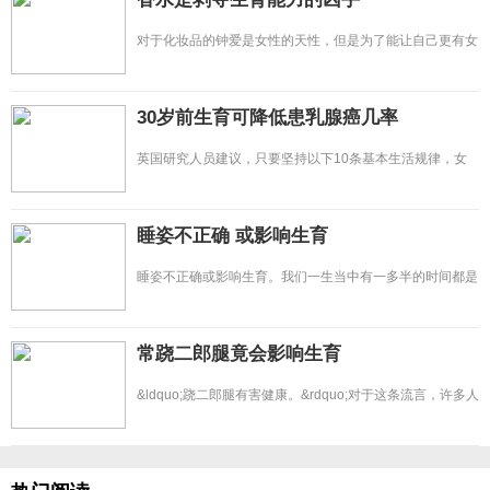
对于化妆品的钟爱是女性的天性，但是为了能让自己更有女
人味，更能妩媚动人，很多
30岁前生育可降低患乳腺癌几率
英国研究人员建议，只要坚持以下10条基本生活规律，女
性健康、青春其实并不难。
睡姿不正确 或影响生育
睡姿不正确或影响生育。我们一生当中有一多半的时间都是
在睡觉中度过的，为了
常跷二郎腿竟会影响生育
&ldquo;跷二郎腿有害健康。&rdquo;对于这条流言，许多人
可能都会不以为然，&ldq