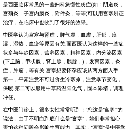
是西医临床常见的一些妇科急慢性炎症(如：阴道炎，
宫颈炎，子宫内膜炎，附件炎，等等)可以用宫寒辨证
治疗，在临床中也收到了很好的效果。
中医学认为宫寒与肾虚，脾气虚，血虚，肝郁，痰
湿，湿热，血瘀等原因有关.而西医认为这样的一些症
状多与年龄因素，营养因素，精神因素，内分泌因素
(下丘脑，甲状腺，肾上腺，胰腺，)，发育因素，炎
症，肿瘤，等有关.宫寒想要怀孕应该从两方面入手，
第一，平素注意不可过食生冷寒凉，注意季节变化，
保暖.第二可以服用
中草药
温阳化气，固本添精，调理
冲任。
在中医门诊上，很多女性常常听到：“您这是‘宫寒’”的
说法，由于不明白到底什么是“宫寒”，她们非常担心，
害怕这种问题会影响生育能力。其实，“宫寒”是中医学