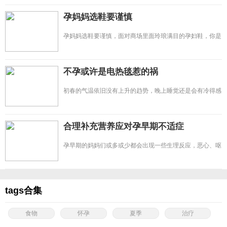
孕妈妈选鞋要谨慎
孕妈妈选鞋要谨慎，面对商场里面玲琅满目的孕妇鞋，你是
不是眼花缭乱呢?那么，孕
不孕或许是电热毯惹的祸
初春的气温依旧没有上升的趋势，晚上睡觉还是会有冷得感
觉，不少人此时会选择铺
合理补充营养应对孕早期不适症
孕早期的妈妈们或多或少都会出现一些生理反应，恶心、呕
吐、胃口差等，这就是大
tags合集
食物
怀孕
夏季
治疗