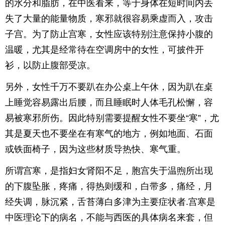
的水分和脂肪，在中医看来，等于身体在短时间内丢
失了大量的能量物质，寒邪就很容易乘虚而入，攻击
子宫。为了防止宫寒，女性应该特别注意保持小腹的
温暖，尤其是经常待在空调房中的女性，可披件开
衫，以防止腹部受凉。
另外，女性千万不要趴在办公桌上午休，因为趴在桌
上睡觉容易露出后腰，而且睡眠时人体毛孔松懈，容
易被寒邪所伤。因此特别需要提醒女性不要坐“寒”，尤
其是夏天也不要坐在有寒气的地方，例如地面、石面
或铁面椅子，因为这些材质导热快、寒气重。
所谓宫寒，是指妇女肾阳不足，胞宫失于温煦所出现
的下腹坠胀，疼痛，得热则缓和，白带多，痛经，月
经失调，脉沉紧，舌苔薄白多津为主要症状者.宫寒是
中医理论下的病名，不能与西医的具体病名来套，但