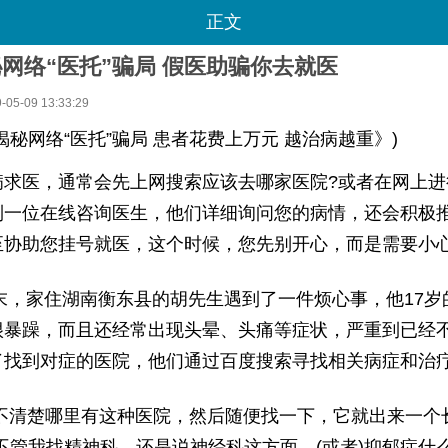
正文
网络“医托”骗局 假医助骗你去就医
5-09 13:33:29
揭秘网络“医托”骗局 患者花费上万元 越治病越重》)
病求医，通常会先上网搜索应该去哪家医院?或者在网上进
到一位在线咨询医生，他们详细询问您的病情，还会积极
至协助您挂号就医，这个时候，您先别开心，而是需要小
年末，家住湖南衡东县的胡先生遇到了一件烦心事，他17
很暴躁，而且还经常出现头晕、头痛等症状，严重到已经
了找到对症的医院，他们通过百度搜索寻找相关病症和治
不清楚哪里有这种医院，然后随便找一下，它就出来一个长
不管我找精神科，还是说神经科这方面，(或者)抑郁症什