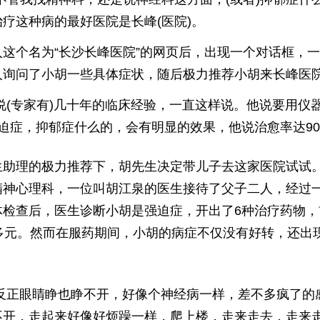
疗这种病的最好医院是长峰(医院)。
入这个名为“长沙长峰医院”的网页后，出现一个对话框，
人询问了小胡一些具体症状，随后极力推荐小胡来长峰医
说(专家有)几十年的临床经验，一直这样说。他说要用仪
强迫症，抑郁症什么的，会有明显的效果，他说治愈率达9
生助理的极力推荐下，胡先生决定带儿子去这家医院试试
精神心理科，一位叫胡江泉的医生接待了父子二人，经过
体检查后，医生诊断小胡是强迫症，开出了6种治疗药物，
千多元。然而在服药期间，小胡的病症不仅没有好转，还出
。
反正眼睛睁也睁不开，好像个神经病一样，差不多疯了的
不开，走起来好像好烦躁一样，爬上楼，走来走去，走来