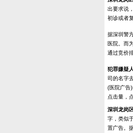
出要求说
初诊或者
据深圳警
医院。而
通过竞价
犯罪嫌疑人
司的名字
(医院广
点击量，
深圳龙岗
字，类似
置广告。