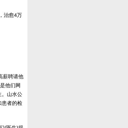
，治愈4万
高薪聘请他
不是他们网
生。山水公
加患者的检
(医生)提