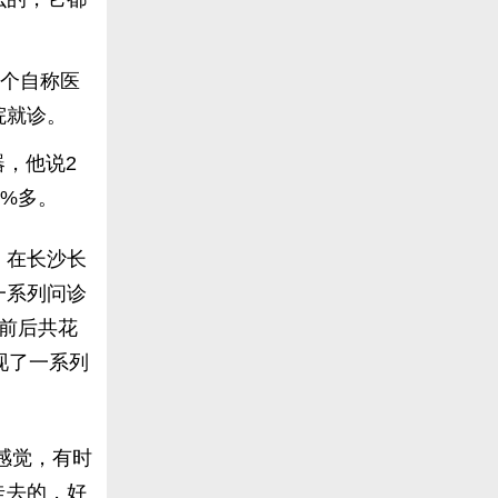
一个自称医
院就诊。
器，他说2
0%多。
。在长沙长
一系列问诊
前后共花
现了一系列
感觉，有时
走去的，好