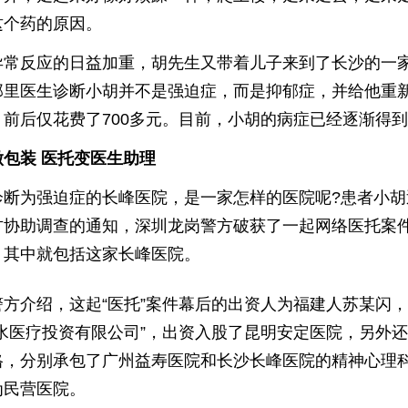
这个药的原因。
异常反应的日益加重，胡先生又带着儿子来到了长沙的一
那里医生诊断小胡并不是强迫症，而是抑郁症，并给他重
，前后仅花费了700多元。目前，小胡的病症已经逐渐得
包装 医托变医生助理
诊断为强迫症的长峰医院，是一家怎样的医院呢?患者小胡
方协助调查的通知，深圳龙岗警方破获了一起网络医托案
，其中就包括这家长峰医院。
警方介绍，这起“医托”案件幕后的出资人为福建人苏某闪
水医疗投资有限公司”，出资入股了昆明安定医院，另外还
格，分别承包了广州益寿医院和长沙长峰医院的精神心理科
为民营医院。