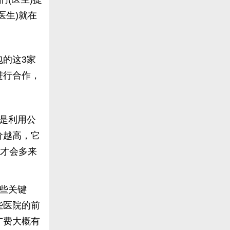
医生)就在
的这3家
进行合作，
。
是利用公
价越高，它
钱才会多来
些关键
些医院的前
广费大概有