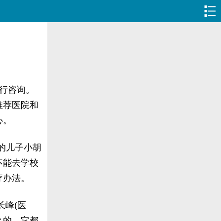
行咨询。
推荐医院和
心。
岁的儿子小胡
不能去学校
疗办法。
峰(医
么的，它都