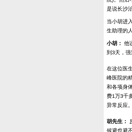
是说长沙治
当小胡进
生助理的
小胡：
他
到3天，
在这位医
峰医院的
和各项身
费1万3
异常反应
胡先生：
候避也避