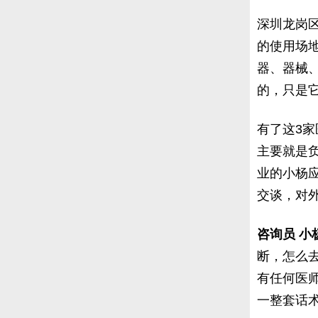
深圳龙岗
的使用场
器、器械
的，只是
有了这3家
主要就是
业的小杨
交谈，对
咨询员 小
断，怎么
有任何医
一整套话